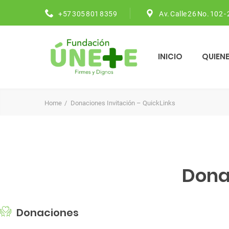
+57 305 801 8359
Av. Calle 26 No. 102 -
INICIO
QUIEN
Home
Donaciones Invitación – QuickLinks
Dona
Donaciones