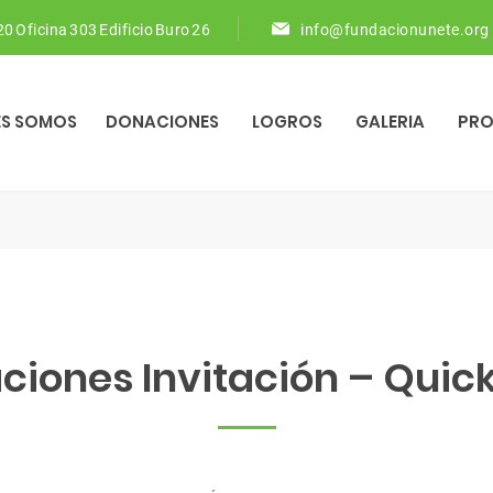
 20 Oficina 303 Edificio Buro 26
info@fundacionunete.org
ES SOMOS
DONACIONES
LOGROS
GALERIA
PR
ciones Invitación – Quick